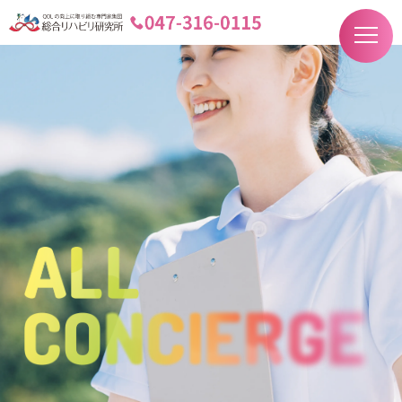
心
と
地
域
を
総
リ