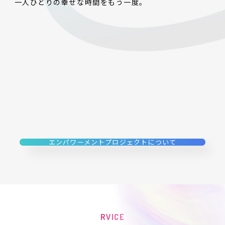
一人ひとりの幸せな時間をもう一度。
PROJECT 04
PROJECT 01
PROJ
エンパワーメントプロジェクトについて
R
V
I
C
E