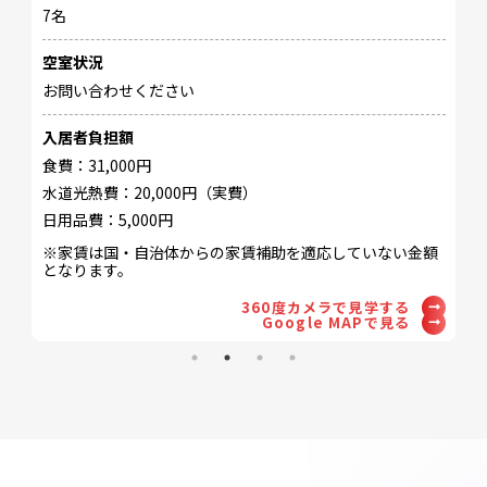
所
7名
千
空室状況
定
お問い合わせください
6
入居者負担額
空
食費：31,000円
お
水道光熱費：20,000円（実費）
日用品費：5,000円
入
※家賃は国・自治体からの家賃補助を適応していない金額
食
となります。
水
360度カメラで見学する
日
Google MAPで見る
※
と