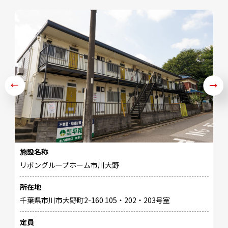
施設名称
リボングループホーム市川大野
所在地
施
千葉県市川市大野町2-160 105・202・203号室
リ
定員