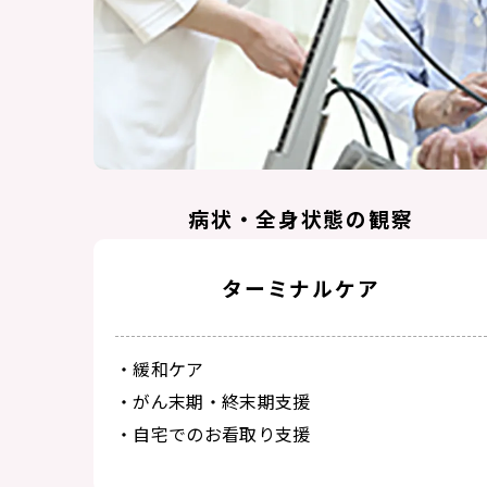
病状・全身状態の観察
ターミナルケア
・血圧、体温、脈拍等の測定
・心身の状態を観察
・異常の早期発見・予防
・緩和ケア
・医師との連携
・がん末期・終末期支援
・自宅でのお看取り支援