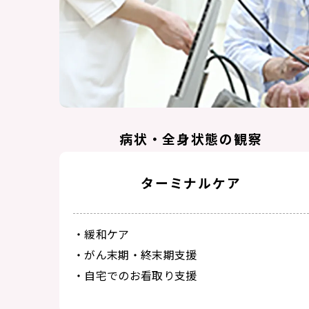
病状・全身状態の観察
ターミナルケア
・血圧、体温、脈拍等の測定
・心身の状態を観察
・異常の早期発見・予防
・緩和ケア
・医師との連携
・がん末期・終末期支援
・自宅でのお看取り支援