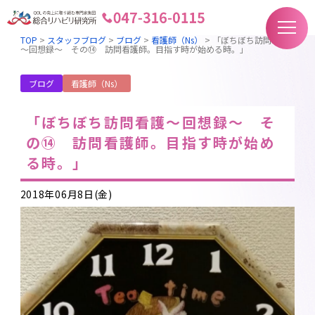
TOP
>
スタッフブログ
>
ブログ
>
看護師（Ns）
>
「ぼちぼち訪問看護
～回想録～ その⑭ 訪問看護師。目指す時が始める時。」
ブログ
看護師（Ns）
「ぼちぼち訪問看護～回想録～ そ
の⑭ 訪問看護師。目指す時が始め
る時。」
2018年06月8日(金)