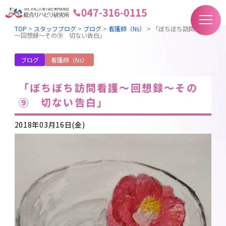
TOP
>
スタッフブログ
>
ブログ
>
看護師（Ns）
>
「ぼちぼち訪問看護
～回想録～その⑨ 切ない告白」
ブログ
看護師（Ns）
「ぼちぼち訪問看護～回想録～その
⑨ 切ない告白」
2018年03月16日(金)