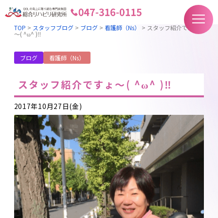
TOP
>
スタッフブログ
>
ブログ
>
看護師（Ns）
>
スタッフ紹介ですょ
～( ^ω^ )‼︎
ブログ
看護師（Ns）
スタッフ紹介ですょ～( ^ω^ )‼︎
2017年10月27日(金)