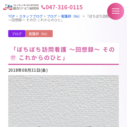
TOP
>
スタッフブログ
>
ブログ
>
看護師（Ns）
>
「ぼちぼち訪問看護
～回想録～ その⑰ これからのひと」
ブログ
看護師（Ns）
「ぼちぼち訪問看護 ～回想録～ その
⑰ これからのひと」
2018年08月31日(金)